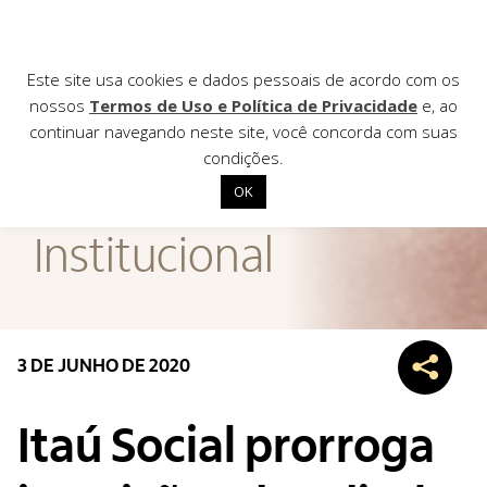
Este site usa cookies e dados pessoais de acordo com os
nossos
Termos de Uso e Política de Privacidade
e, ao
continuar navegando neste site, você concorda com suas
AGÊNCIA DE
condições.
Notícias
OK
Início
Institucional
Institucional
Nossas ações
Biblioteca
3 DE JUNHO DE 2020
Notícias
Editais
Itaú Social prorroga
Contato