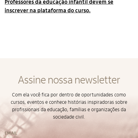
Professores da educação infantil devem se
inscrever na plataforma do curso.
Alto Contraste
Assine nossa newsletter
Termos de Uso e Política de
Privacidade
Com ela você fica por dentro de oportunidades como
cursos, eventos e conhece histórias inspiradoras sobre
profissionais da educação, famílias e organizações da
sociedade civil.
EMAIL