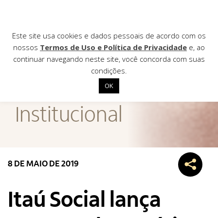
Este site usa cookies e dados pessoais de acordo com os
nossos
Termos de Uso e Política de Privacidade
e, ao
continuar navegando neste site, você concorda com suas
AGÊNCIA DE
condições.
Notícias
OK
Início
Institucional
Institucional
Nossas ações
Biblioteca
8 DE MAIO DE 2019
Notícias
Editais
Itaú Social lança
Contato