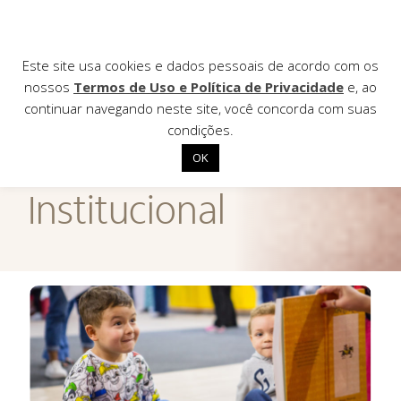
Este site usa cookies e dados pessoais de acordo com os
nossos
Termos de Uso e Política de Privacidade
e, ao
continuar navegando neste site, você concorda com suas
AGÊNCIA DE
condições.
Notícias
OK
Início
Institucional
Institucional
Nossas ações
Biblioteca
Notícias
Editais
Contato