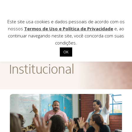
Este site usa cookies e dados pessoais de acordo com os
nossos
Termos de Uso e Política de Privacidade
e, ao
continuar navegando neste site, você concorda com suas
AGÊNCIA DE
condições.
Notícias
OK
Início
Institucional
Institucional
Nossas ações
Biblioteca
Notícias
Editais
Contato