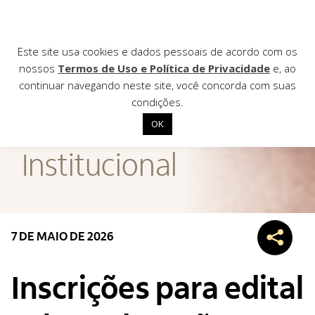
Este site usa cookies e dados pessoais de acordo com os
nossos
Termos de Uso e Política de Privacidade
e, ao
continuar navegando neste site, você concorda com suas
AGÊNCIA DE
condições.
Notícias
OK
Início
Institucional
Institucional
Nossas ações
Biblioteca
7 DE MAIO DE 2026
Notícias
Editais
Inscrições para edital
Contato