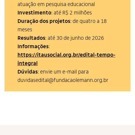
atuação em pesquisa educacional
Investimento
: até R$ 2 milhões
Duração dos projetos
: de quatro a 18
meses
Resultados
: até 30 de junho de 2026
Informações
:
https://itausocial.org.br/edital-tempo-
integral
Alto Contraste
Dúvidas
: envie um e-mail para
Termos de Uso e Política de
duvidasedital@fundacaolemann.org.br
Privacidade