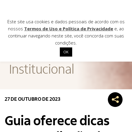
Este site usa cookies e dados pessoais de acordo com os
nossos
Termos de Uso e Política de Privacidade
e, ao
continuar navegando neste site, você concorda com suas
AGÊNCIA DE
condições.
Notícias
OK
Início
Institucional
Institucional
Nossas ações
Biblioteca
27 DE OUTUBRO DE 2023
Notícias
Editais
Guia oferece dicas
Contato