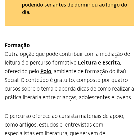
podendo ser antes de dormir ou ao longo do
dia.
Formação
Outra opção que pode contribuir com a mediação de
leitura é o percurso formativo
Leitura e Escrita
,
oferecido pelo
Polo
, ambiente de formação do Itaú
Social. O conteúdo é gratuito, composto por quatro
Alto Contraste
cursos sobre o tema e aborda dicas de como realizar a
Termos de Uso e Política de
prática literária entre crianças, adolescentes e jovens.
Privacidade
O percurso oferece ao cursista materiais de apoio,
como artigos, estudos e entrevistas com
especialistas em literatura, que servem de