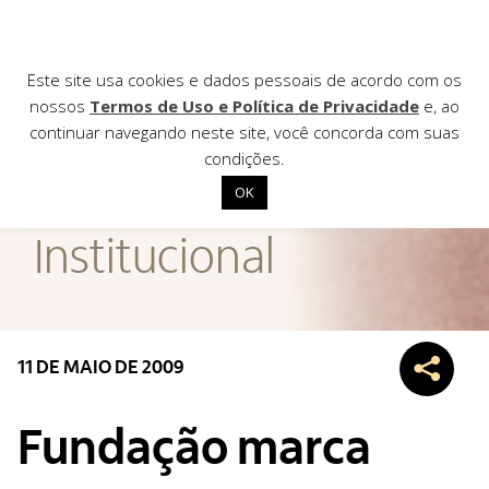
Este site usa cookies e dados pessoais de acordo com os
nossos
Termos de Uso e Política de Privacidade
e, ao
continuar navegando neste site, você concorda com suas
AGÊNCIA DE
condições.
Notícias
OK
Início
Institucional
Institucional
Nossas ações
Biblioteca
11 DE MAIO DE 2009
Notícias
Editais
Fundação marca
Contato