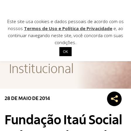
Este site usa cookies e dados pessoais de acordo com os
nossos
Termos de Uso e Política de Privacidade
e, ao
continuar navegando neste site, você concorda com suas
AGÊNCIA DE
condições.
Notícias
OK
Início
Institucional
Institucional
Nossas ações
Biblioteca
28 DE MAIO DE 2014
Notícias
Editais
Fundação Itaú Social
Contato