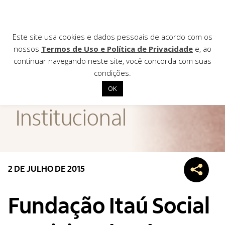
Este site usa cookies e dados pessoais de acordo com os
nossos
Termos de Uso e Política de Privacidade
e, ao
continuar navegando neste site, você concorda com suas
AGÊNCIA DE
condições.
Notícias
OK
Início
Institucional
Institucional
Nossas ações
Biblioteca
2 DE JULHO DE 2015
Notícias
Editais
Fundação Itaú Social
Contato