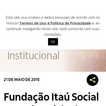
Este site usa cookies e dados pessoais de acordo com os
nossos
Termos de Uso e Política de Privacidade
e, ao
continuar navegando neste site, você concorda com suas
AGÊNCIA DE
condições.
Notícias
OK
Início
Institucional
Institucional
Nossas ações
Biblioteca
21 DE MAIO DE 2015
Notícias
Editais
Fundação Itaú Social
Contato