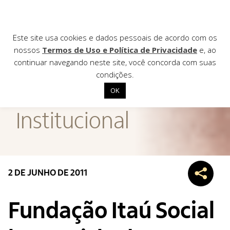
Este site usa cookies e dados pessoais de acordo com os
nossos
Termos de Uso e Política de Privacidade
e, ao
continuar navegando neste site, você concorda com suas
AGÊNCIA DE
condições.
Notícias
OK
Início
Institucional
Institucional
Nossas ações
Biblioteca
2 DE JUNHO DE 2011
Notícias
Editais
Fundação Itaú Social
Contato