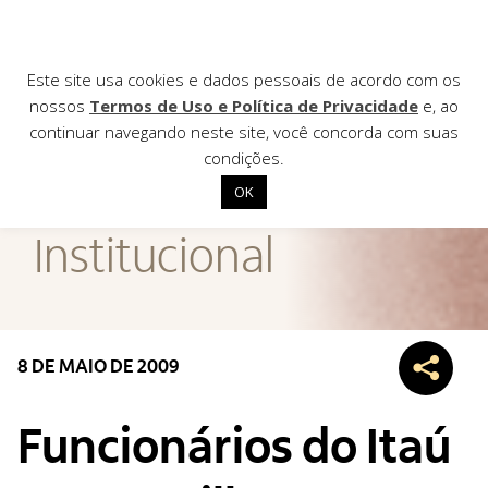
Este site usa cookies e dados pessoais de acordo com os
nossos
Termos de Uso e Política de Privacidade
e, ao
continuar navegando neste site, você concorda com suas
AGÊNCIA DE
condições.
Notícias
OK
Início
Institucional
Institucional
Nossas ações
Biblioteca
8 DE MAIO DE 2009
Notícias
Editais
Funcionários do Itaú
Contato