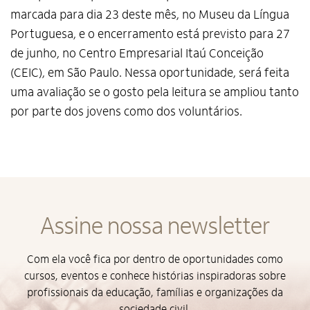
marcada para dia 23 deste mês, no Museu da Língua
Portuguesa, e o encerramento está previsto para 27
de junho, no Centro Empresarial Itaú Conceição
(CEIC), em São Paulo. Nessa oportunidade, será feita
uma avaliação se o gosto pela leitura se ampliou tanto
por parte dos jovens como dos voluntários.
Assine nossa newsletter
Alto Contraste
Com ela você fica por dentro de oportunidades como
cursos, eventos e conhece histórias inspiradoras sobre
Termos de Uso e Política de
Privacidade
profissionais da educação, famílias e organizações da
sociedade civil.