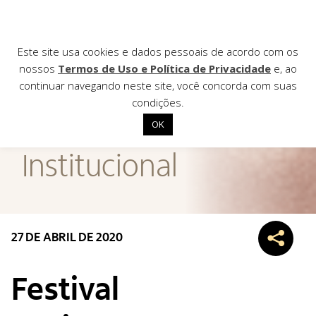
Este site usa cookies e dados pessoais de acordo com os
nossos
Termos de Uso e Política de Privacidade
e, ao
continuar navegando neste site, você concorda com suas
AGÊNCIA DE
condições.
Notícias
OK
Início
Institucional
Institucional
Nossas ações
Biblioteca
27 DE ABRIL DE 2020
Notícias
Editais
Festival
Contato