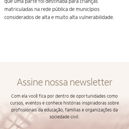
que uma parte foi destinada para crianças
matriculadas na rede pública de municípios
considerados de alta e muito alta vulnerabilidade.
Alto Contraste
Assine nossa newsletter
Termos de Uso e Política de
Privacidade
Com ela você fica por dentro de oportunidades como
cursos, eventos e conhece histórias inspiradoras sobre
profissionais da educação, famílias e organizações da
sociedade civil.