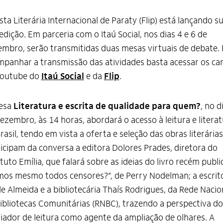
sta Literária Internacional de Paraty (Flip) está lançando s
edição. Em parceria com o Itaú Social, nos dias 4 e 6 de
mbro, serão transmitidas duas mesas virtuais de debate. 
panhar a transmissão das atividades basta acessar os ca
Youtube do
Itaú Social
e da
Flip
.
esa
Literatura e escrita de qualidade para quem?
, no d
ezembro, às 14 horas, abordará o acesso à leitura e litera
rasil, tendo em vista a oferta e seleção das obras literárias
icipam da conversa a editora Dolores Prades, diretora do
ituto Emília, que falará sobre as ideias do livro recém publ
os mesmo todos censores?”, de Perry Nodelman; a escrit
e Almeida e a bibliotecária Thaís Rodrigues, da Rede Nacio
ibliotecas Comunitárias (RNBC), trazendo a perspectiva do
ador de leitura como agente da ampliação de olhares. A