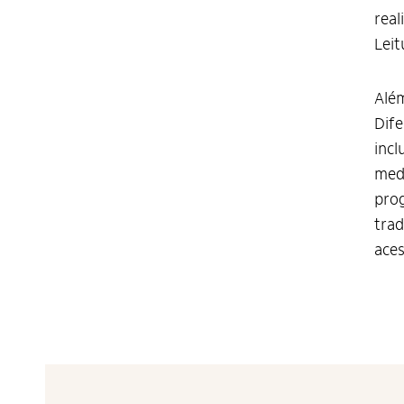
real
Leit
Além
Dife
incl
medi
pro
trad
aces