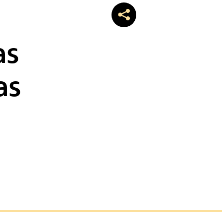
as
as