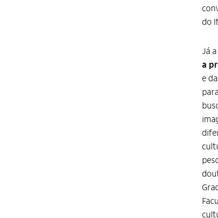
con
do I
Já 
a pr
e da
para
busc
imag
dife
cult
pesq
dout
Grad
Facu
cult