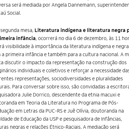
versa será mediada por Angela Dannemann, superintende
taú Social.
a segunda mesa,
Literatura indígena e literatura negra 
imeira infância
, ocorrerá no dia 6 de dezembro, às 11 hor
rá visibilidade à importância da literatura indígena e negra
 a primeira infância e também para a cultura nacional. A 
a discutir o impacto da representação na construção dos
inários individuais e coletivos e reforçar a necessidade da
rentes representações, sociodiversidades e pluralidades
urais. Para conversar sobre isso, são convidadas a escritor
uisadora Julie Dorrico, descendente da etnia macuxi e
oranda em Teoria da Literatura no Programa de Pós-
uação em Letras da PUC-RS e Juê Olívia, doutoranda na
ldade de Educação da USP e pesquisadora de Infâncias,
uras negras e relações Étnico-Raciais. A mediação será