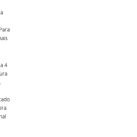
ua
Para
nais
ia 4
tura
.
icado
ora
nal