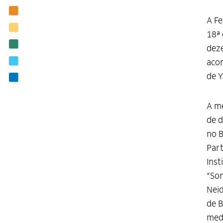
Nossas ações
A Fe
Biblioteca
18ª 
Notícias
deze
Editais
acom
de 
Contato
A m
de d
no B
Part
Inst
“Som
Neid
de B
medi