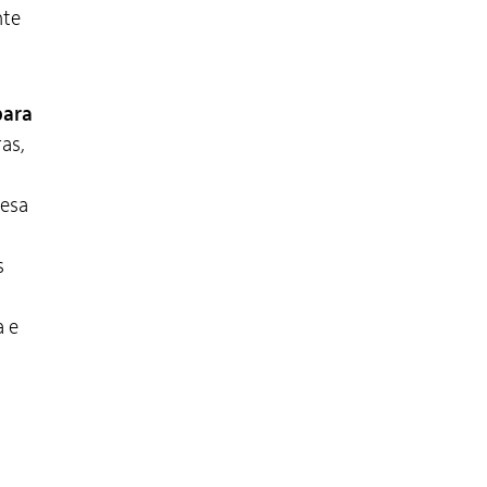
nte
para
as,
mesa
s
a e