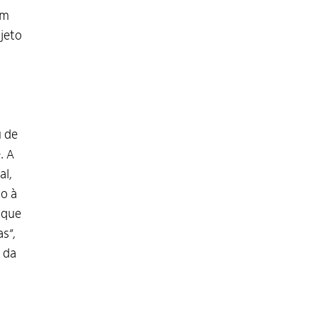
om
jeto
u de
. A
al,
o à
 que
s”,
 da