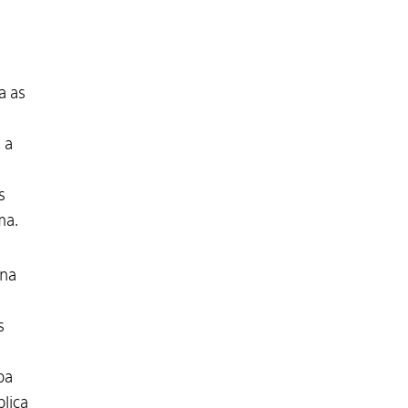
a as
 a
s
ma.
 na
s
ba
lica