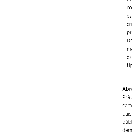
co
es
cr
pr
De
ma
es
ti
Abr
Prát
com 
pais
públ
demo