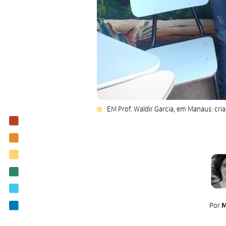
EM Prof. Waldir Garcia, em Manaus: cria
Institucional
Nossas ações
Biblioteca
Notícias
Editais
Contato
Por
M