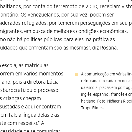
haitianos, por conta do terremoto de 2010, recebiam vist
nitário. Os venezuelanos, por sua vez, podem ser
iderados refugiados, por temerem perseguições em seu pa
migrantes, em busca de melhores condições econômicas.
o não há políticas públicas para eles, na prática as
culdades que enfrentam são as mesmas”, diz Rosana.
 escola, as matrículas
orrem em vários momentos
A comunicação em várias lín
reforçada em cada um dos 
 ano, pois a diretora Lúcia
da escola: placas em portug
sburocratizou o processo:
inglês, espanhol, francês e c
s crianças chegam
haitiano. Foto: Nidiacris Ribei
sustadas e aqui encontram
Trupe Filmes
em fale a língua delas e as
ate com respeito.” A
cessidade de se comunicar