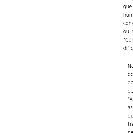
que 
huma
cons
ou i
“Com
difi
Na
oc
do
de
“A
as
qu
tr
ne