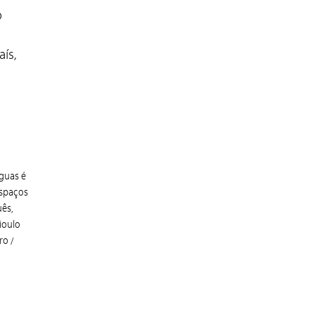
o
ís,
guas é
espaços
uês,
rioulo
ro /