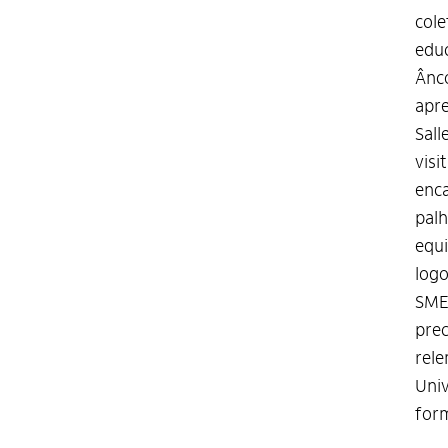
cole
educ
Ânco
apre
Sall
visi
enca
palh
equi
logo
SME 
prec
rele
Univ
form