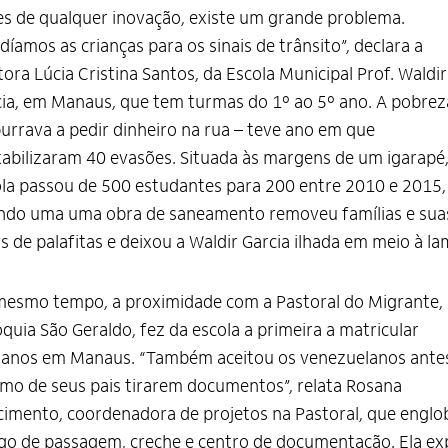
s de qualquer inovação, existe um grande problema.
díamos as crianças para os sinais de trânsito”, declara a
tora Lúcia Cristina Santos, da Escola Municipal Prof. Waldir
ia, em Manaus, que tem turmas do 1º ao 5º ano. A pobrez
rrava a pedir dinheiro na rua – teve ano em que
abilizaram 40 evasões. Situada às margens de um igarapé,
la passou de 500 estudantes para 200 entre 2010 e 2015,
ndo uma uma obra de saneamento removeu famílias e sua
s de palafitas e deixou a Waldir Garcia ilhada em meio à la
esmo tempo, a proximidade com a Pastoral do Migrante,
quia São Geraldo, fez da escola a primeira a matricular
tianos em Manaus. “Também aceitou os venezuelanos ante
o de seus pais tirarem documentos”, relata Rosana
imento, coordenadora de projetos na Pastoral, que englo
go de passagem, creche e centro de documentação. Ela exp