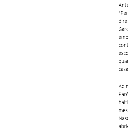
Ante
“Per
dire
Garc
empu
cont
esco
qua
casa
Ao m
Paró
hai
mesm
Nasc
abri