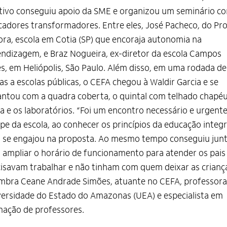
tivo conseguiu apoio da SME e organizou um seminário c
adores transformadores. Entre eles, José Pacheco, do Pro
ra, escola em Cotia (SP) que encoraja autonomia na
ndizagem, e Braz Nogueira, ex-diretor da escola Campos
es, em Heliópolis, São Paulo. Além disso, em uma rodada de
tas a escolas públicas, o CEFA chegou à Waldir Garcia e se
ntou com a quadra coberta, o quintal com telhado chapé
a e os laboratórios. “Foi um encontro necessário e urgente
pe da escola, ao conhecer os princípios da educação integr
 se engajou na proposta. Ao mesmo tempo conseguiu junt
ampliar o horário de funcionamento para atender os pais
isavam trabalhar e não tinham com quem deixar as criança
mbra Ceane Andrade Simões, atuante no CEFA, professora
ersidade do Estado do Amazonas (UEA) e especialista em
ação de professores.