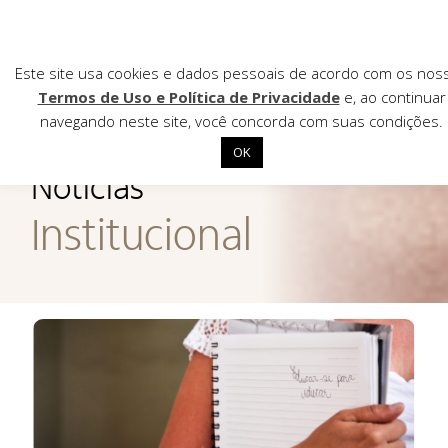
Este site usa cookies e dados pessoais de acordo com os nos
Termos de Uso e Política de Privacidade
e, ao continuar
navegando neste site, você concorda com suas condições.
AGÊNCIA DE
OK
Notícias
Início
Institucional
Institucional
Nossas ações
Biblioteca
Notícias
Editais
Contato