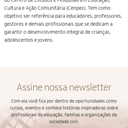
do Centro de Estudos e Pesquisas em Educação,
Cultura e Ação Comunitária (Cenpec). Tem como
objetivo ser referência para educadores, professores,
gestores e demais profissionais que se dedicam a
garantir o desenvolvimento integral de crianças,
adolescentes e jovens.
Alto Contraste
Assine nossa newsletter
Termos de Uso e Política de
Privacidade
Com ela você fica por dentro de oportunidades como
cursos, eventos e conhece histórias inspiradoras sobre
profissionais da educação, famílias e organizações da
sociedade civil.