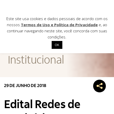
Este site usa cookies e dados pessoais de acordo com os
nossos
Termos de Uso e Política de Privacidade
e, ao
continuar navegando neste site, você concorda com suas
AGÊNCIA DE
condições.
Notícias
OK
Início
Institucional
Institucional
Nossas ações
Biblioteca
29 DE JUNHO DE 2018
Notícias
Editais
Edital Redes de
Contato