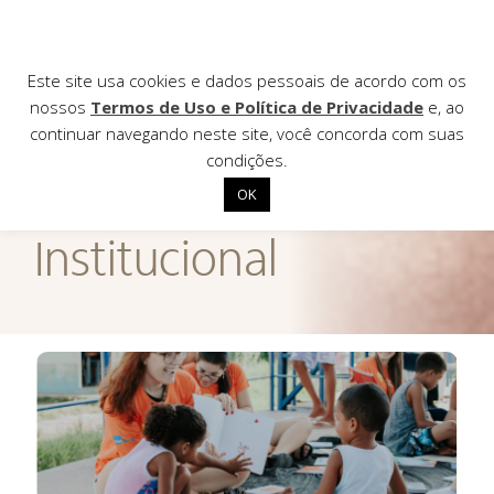
Este site usa cookies e dados pessoais de acordo com os
nossos
Termos de Uso e Política de Privacidade
e, ao
continuar navegando neste site, você concorda com suas
AGÊNCIA DE
condições.
Notícias
OK
Início
Institucional
Institucional
Nossas ações
Biblioteca
Notícias
Editais
Contato