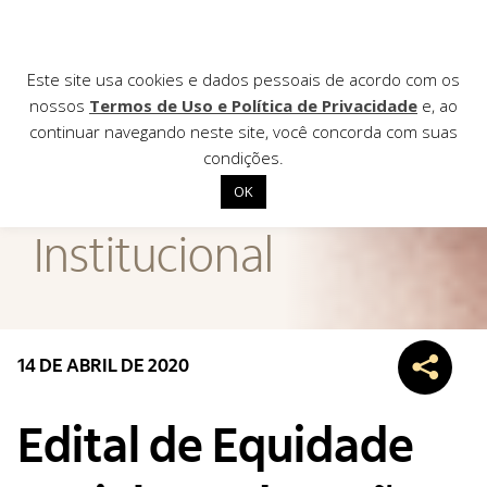
Este site usa cookies e dados pessoais de acordo com os
nossos
Termos de Uso e Política de Privacidade
e, ao
continuar navegando neste site, você concorda com suas
AGÊNCIA DE
condições.
Notícias
OK
Início
Institucional
Institucional
Nossas ações
Biblioteca
14 DE ABRIL DE 2020
Notícias
Editais
Edital de Equidade
Contato