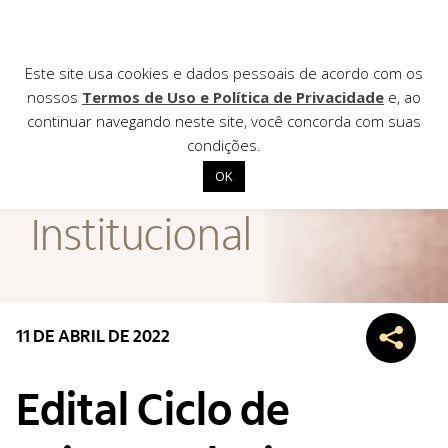
Este site usa cookies e dados pessoais de acordo com os
nossos
Termos de Uso e Política de Privacidade
e, ao
continuar navegando neste site, você concorda com suas
AGÊNCIA DE
condições.
Notícias
OK
Início
Institucional
Institucional
Nossas ações
Biblioteca
11 DE ABRIL DE 2022
Notícias
Editais
Edital Ciclo de
Contato