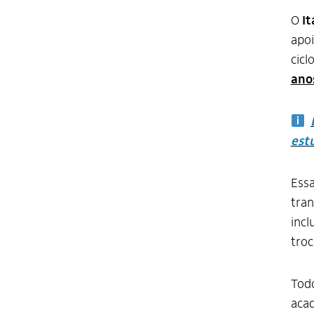
O
It
apoi
cicl
ano
est
Essa
tran
incl
troc
Tod
acad