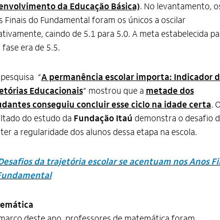
envolvimento da Educação Básica)
. No levantamento, o
 Finais do Fundamental foram os únicos a oscilar
tivamente, caindo de 5.1 para 5.0. A meta estabelecida pa
 fase era de 5.5.
 pesquisa “
A permanência escolar importa: Indicador 
jetórias Educacionais
” mostrou que a
metade dos
udantes conseguiu concluir esse ciclo na idade certa
. 
ltado do estudo da
Fundação Itaú
demonstra o desafio 
er a regularidade dos alunos dessa etapa na escola.
Desafios da trajetória escolar se acentuam nos Anos Fi
Fundamental
emática
março deste ano, professores de matemática foram