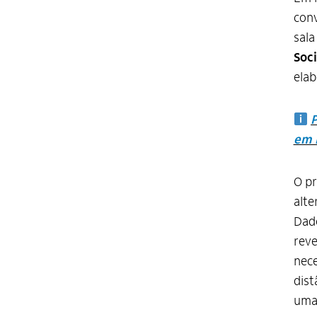
conv
sala
Soci
ela
em 
O pr
alte
Dad
reve
nece
dist
uma