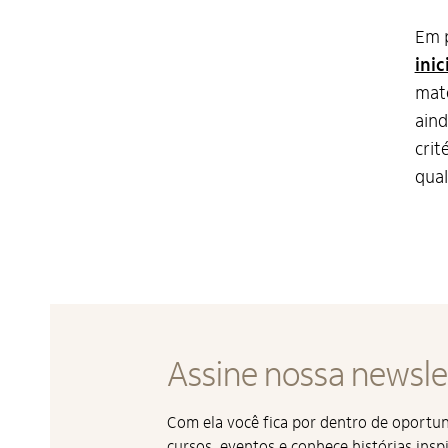
Em p
inic
mate
aind
crit
qual
Assine nossa newsle
Com ela você fica por dentro de oport
cursos, eventos e conhece histórias insp