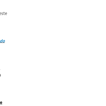
este
 do
,
a
de