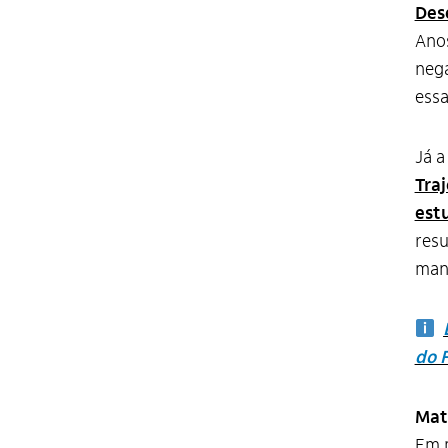
Des
Anos
nega
essa
Já a
Tra
est
resu
mant
do 
Mat
Em 