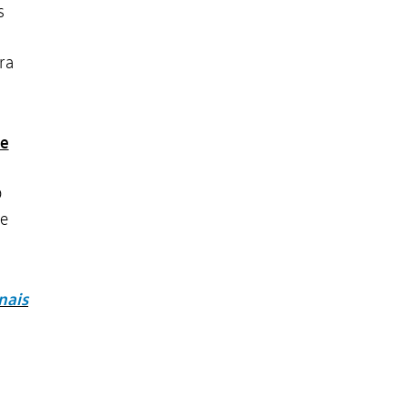
s
ra
de
O
de
nais