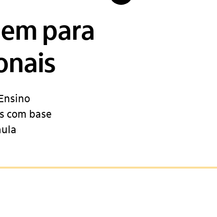
uem para
onais
 Ensino
s com base
aula