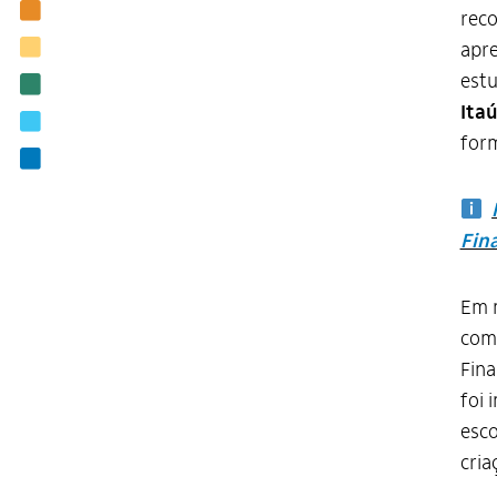
Nossas ações
reco
Biblioteca
apre
estu
Notícias
Itaú
Editais
form
Contato
Fin
Em m
comp
Fina
foi 
esco
cria