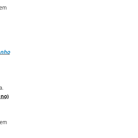
 em
enho
a.
uno)
 em