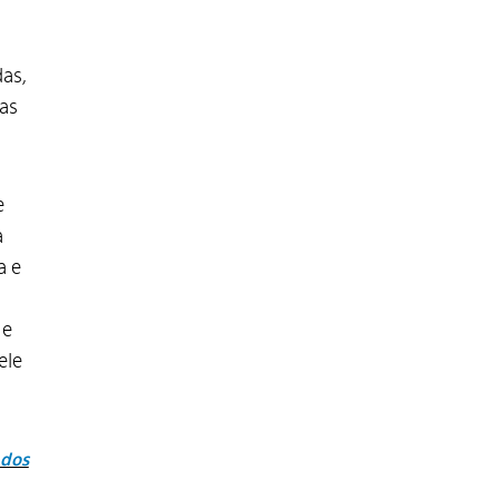
das,
as
e
a
a e
 e
ele
 dos