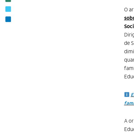
Editais
O ar
sob
Contato
Soci
Diri
de S
dimi
quar
famí
Edu
E
fami
A or
Educ