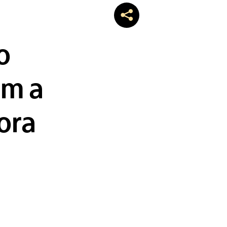
o
om a
ora