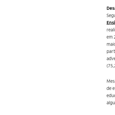
Des
Segu
Ens
real
em 2
maio
part
adve
(75,
Mesm
de e
educ
algu