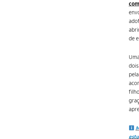
com
envo
adot
abri
de e
Uma 
dois
pela
aco
filh
graç
apre
M
estu