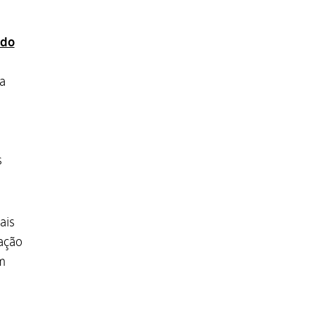
 do
a
s
ais
ação
m