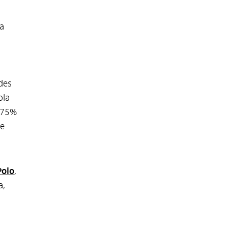
a
des
ola
 (75%
 e
Polo
,
a,