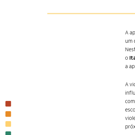
A ap
um d
Nest
o
It
a ap
A vi
infl
comu
Institucional
esco
Nossas ações
viol
Biblioteca
próx
Notícias