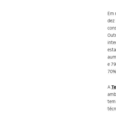
Em r
dez 
con
Outr
inte
esta
aume
e 79
70%,
A
Te
amb
tem 
técn