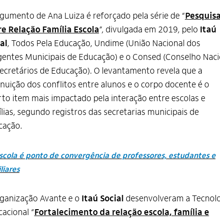
gumento de Ana Luiza é reforçado pela série de “
Pesquis
re Relação Família Escola
”, divulgada em 2019, pelo
Itaú
al
, Todos Pela Educação, Undime (União Nacional dos
gentes Municipais de Educação) e o Consed (Conselho Naci
ecretários de Educação). O levantamento revela que a
nuição dos conflitos entre alunos e o corpo docente é o
to item mais impactado pela interação entre escolas e
lias, segundo registros das secretarias municipais de
cação.
scola é ponto de convergência de professores, estudantes e
liares
ganização Avante e o
Itaú Social
desenvolveram a Tecnol
acional “
Fortalecimento da relação escola, família e