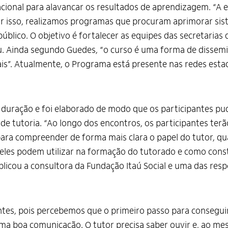
cional para alavancar os resultados de aprendizagem. “A 
or isso, realizamos programas que procuram aprimorar sis
úblico. O objetivo é fortalecer as equipes das secretarias
u. Ainda segundo Guedes, “o curso é uma forma de dissem
is”. Atualmente, o Programa está presente nas redes estad
 duração e foi elaborado de modo que os participantes pu
s de tutoria. “Ao longo dos encontros, os participantes t
ara compreender de forma mais clara o papel do tutor, qu
as eles podem utilizar na formação do tutorado e como con
xplicou a consultora da Fundação Itaú Social e uma das re
ntes, pois percebemos que o primeiro passo para conseguir
 uma boa comunicação. O tutor precisa saber ouvir e, ao m