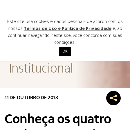
Este site usa cookies e dados pessoais de acordo com os
nossos
Termos de Uso e Política de Privacidade
e, ao
continuar navegando neste site, você concorda com suas
AGÊNCIA DE
condições.
Notícias
OK
Início
Institucional
Institucional
Nossas ações
Biblioteca
11 DE OUTUBRO DE 2013
Notícias
Editais
Conheça os quatro
Contato