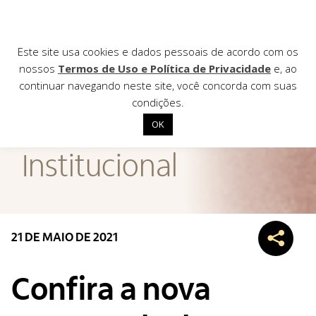
Este site usa cookies e dados pessoais de acordo com os
nossos
Termos de Uso e Política de Privacidade
e, ao
continuar navegando neste site, você concorda com suas
AGÊNCIA DE
condições.
Notícias
OK
Início
Institucional
Institucional
Nossas ações
Biblioteca
21 DE MAIO DE 2021
Notícias
Editais
Confira a nova
Contato