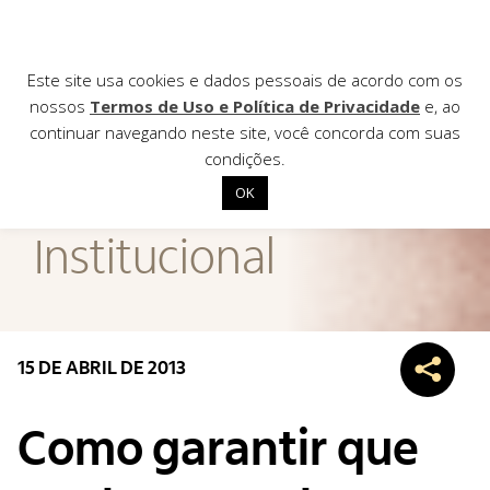
Este site usa cookies e dados pessoais de acordo com os
nossos
Termos de Uso e Política de Privacidade
e, ao
continuar navegando neste site, você concorda com suas
AGÊNCIA DE
condições.
Notícias
OK
Início
Institucional
Institucional
Nossas ações
Biblioteca
15 DE ABRIL DE 2013
Notícias
Editais
Como garantir que
Contato