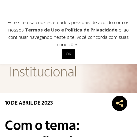
Este site usa cookies e dados pessoais de acordo com os
nossos
Termos de Uso e Política de Privacidade
e, ao
continuar navegando neste site, você concorda com suas
AGÊNCIA DE
condições.
Notícias
OK
Início
Institucional
Institucional
Nossas ações
Biblioteca
10 DE ABRIL DE 2023
Notícias
Editais
Com o tema:
Contato