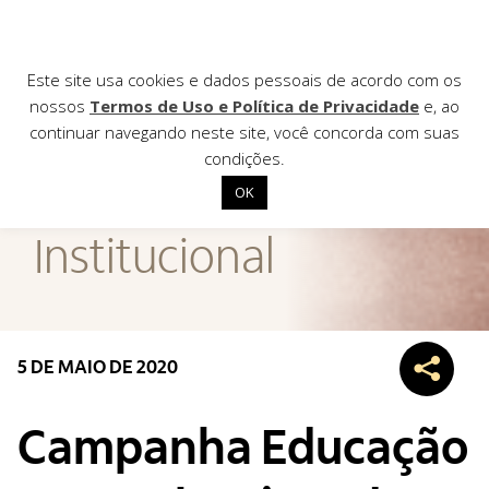
Este site usa cookies e dados pessoais de acordo com os
nossos
Termos de Uso e Política de Privacidade
e, ao
continuar navegando neste site, você concorda com suas
AGÊNCIA DE
condições.
Notícias
OK
Início
Institucional
Institucional
Nossas ações
Biblioteca
5 DE MAIO DE 2020
Notícias
Editais
Campanha Educação
Contato