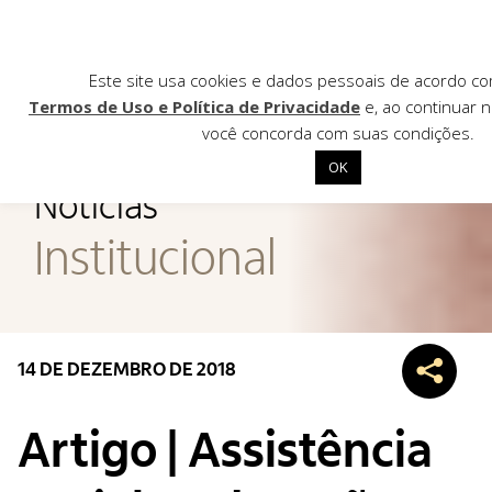
Este site usa cookies e dados pessoais de acordo c
Termos de Uso e Política de Privacidade
e, ao continuar n
você concorda com suas condições.
AGÊNCIA DE
OK
Notícias
Início
Institucional
Institucional
Nossas ações
Biblioteca
14 DE DEZEMBRO DE 2018
Notícias
Editais
Artigo | Assistência
Contato