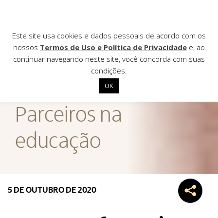
Este site usa cookies e dados pessoais de acordo com os
nossos
Termos de Uso e Política de Privacidade
e, ao
continuar navegando neste site, você concorda com suas
AGÊNCIA DE
condições.
Notícias
OK
Início
Parceiros na
Institucional
educação
Nossas ações
Biblioteca
Notícias
Editais
5 DE OUTUBRO DE 2020
Contato