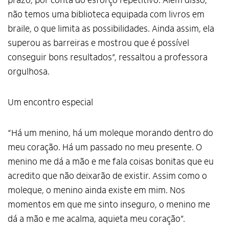
prazo, por conta do esforço repetitivo. Além disso,
não temos uma biblioteca equipada com livros em
braile, o que limita as possibilidades. Ainda assim, ela
superou as barreiras e mostrou que é possível
conseguir bons resultados”, ressaltou a professora
orgulhosa.
Um encontro especial
“Há um menino, há um moleque morando dentro do
meu coração. Há um passado no meu presente. O
menino me dá a mão e me fala coisas bonitas que eu
acredito que não deixarão de existir. Assim como o
Alto Contraste
moleque, o menino ainda existe em mim. Nos
Termos de Uso e Política de
momentos em que me sinto inseguro, o menino me
Privacidade
dá a mão e me acalma, aquieta meu coração”.