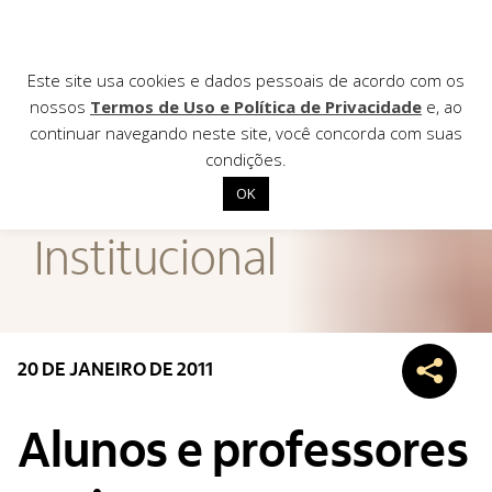
Este site usa cookies e dados pessoais de acordo com os
nossos
Termos de Uso e Política de Privacidade
e, ao
continuar navegando neste site, você concorda com suas
AGÊNCIA DE
condições.
Notícias
OK
Início
Institucional
Institucional
Nossas ações
Biblioteca
20 DE JANEIRO DE 2011
Notícias
Editais
Alunos e professores
Contato