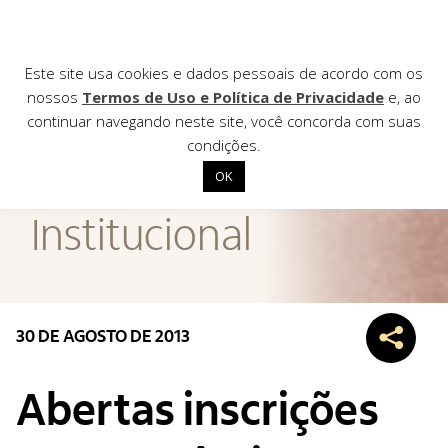
Este site usa cookies e dados pessoais de acordo com os
nossos
Termos de Uso e Política de Privacidade
e, ao
continuar navegando neste site, você concorda com suas
AGÊNCIA DE
condições.
Notícias
OK
Início
Institucional
Institucional
Nossas ações
Biblioteca
30 DE AGOSTO DE 2013
Notícias
Editais
Abertas inscrições
Contato