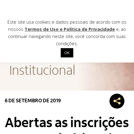
Este site usa cookies e dados pessoais de acordo com os
nossos
Termos de Uso e Política de Privacidade
e, ao
continuar navegando neste site, você concorda com suas
AGÊNCIA DE
condições.
Notícias
OK
Início
Institucional
Institucional
Nossas ações
Biblioteca
6 DE SETEMBRO DE 2019
Notícias
Editais
Abertas as inscrições
Contato