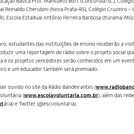
ducação Básica Prof. Mansueto Boff (Concórdia-SC), Colégi
 Reinaldo Cherubini (Nova Prata-RS), Colégio Cruzeiro – U
PR), Escola Estadual Antônio Ferreira Barbosa (Iturama-MG
o, estudantes das instituições de ensino receberão a visi
roduzir uma reportagem de rádio sobre o projeto social qu
a e os projetos vencedores serão conhecidos em um event
iro e um educador também será premiado.
ser ouvido no site da Rádio Bandeirantes (
www.radioband
oluntária (
www.escolavoluntaria.com.br
), além das red
nt
ária) e Twitter (@escvoluntaria).