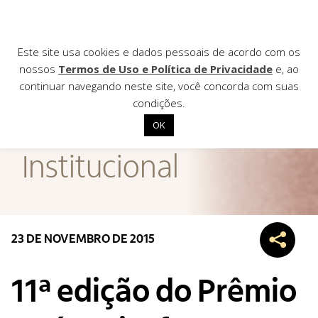
Este site usa cookies e dados pessoais de acordo com os
nossos
Termos de Uso e Política de Privacidade
e, ao
continuar navegando neste site, você concorda com suas
AGÊNCIA DE
condições.
Notícias
OK
Início
Institucional
Institucional
Nossas ações
Biblioteca
23 DE NOVEMBRO DE 2015
Notícias
Editais
11ª edição do Prêmio
Contato