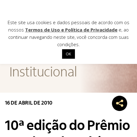
Este site usa cookies e dados pessoais de acordo com os
nossos
Termos de Uso e Política de Privacidade
e, ao
continuar navegando neste site, você concorda com suas
AGÊNCIA DE
condições.
Notícias
OK
Início
Institucional
Institucional
Nossas ações
Biblioteca
16 DE ABRIL DE 2010
Notícias
Editais
10ª edição do Prêmio
Contato