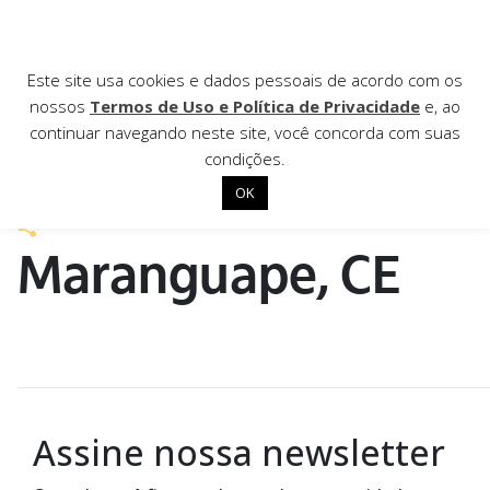
AGÊNCIA DE
Este site usa cookies e dados pessoais de acordo com os
nossos
Termos de Uso e Política de Privacidade
e, ao
Notícias
continuar navegando neste site, você concorda com suas
condições.
10 de dezembro de 2021
OK
Início
Maranguape, CE
Institucional
Nossas ações
Biblioteca
Notícias
Editais
Assine nossa newsletter
Contato