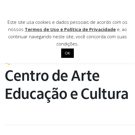
AGÊNCIA DE
Este site usa cookies e dados pessoais de acordo com os
nossos
Termos de Uso e Política de Privacidade
e, ao
Notícias
continuar navegando neste site, você concorda com suas
condições.
10 de dezembro de 2021
OK
Início
Centro de Arte
Institucional
Nossas ações
Educação e Cultura
Biblioteca
Notícias
Editais
Contato