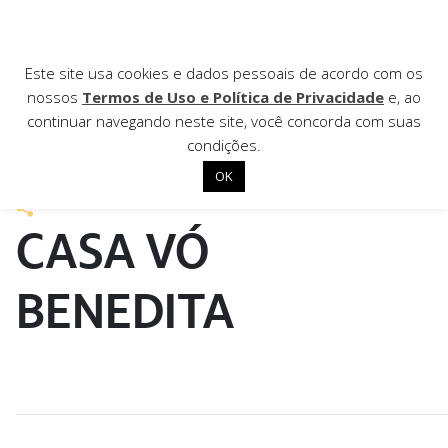
AGÊNCIA DE
Este site usa cookies e dados pessoais de acordo com os
nossos
Termos de Uso e Política de Privacidade
e, ao
Notícias
continuar navegando neste site, você concorda com suas
condições.
3 de novembro de 2021
OK
Início
CASA VÓ
Institucional
Nossas ações
BENEDITA
Biblioteca
Notícias
Editais
Contato