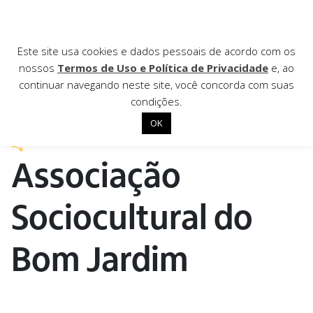
AGÊNCIA DE
Este site usa cookies e dados pessoais de acordo com os
nossos
Termos de Uso e Política de Privacidade
e, ao
Notícias
continuar navegando neste site, você concorda com suas
condições.
10 de dezembro de 2021
OK
Início
Associação
Institucional
Nossas ações
Sociocultural do
Biblioteca
Bom Jardim
Notícias
Editais
Contato