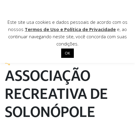
AGÊNCIA DE
Este site usa cookies e dados pessoais de acordo com os
nossos
Termos de Uso e Política de Privacidade
e, ao
Notícias
continuar navegando neste site, você concorda com suas
condições.
3 de novembro de 2021
OK
Início
ASSOCIAÇÃO
Institucional
Nossas ações
RECREATIVA DE
Biblioteca
SOLONÓPOLE
Notícias
Editais
Contato