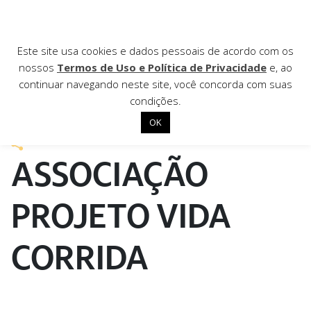
AGÊNCIA DE
Este site usa cookies e dados pessoais de acordo com os
nossos
Termos de Uso e Política de Privacidade
e, ao
Notícias
continuar navegando neste site, você concorda com suas
condições.
3 de novembro de 2021
OK
Início
ASSOCIAÇÃO
Institucional
Nossas ações
PROJETO VIDA
Biblioteca
CORRIDA
Notícias
Editais
Contato