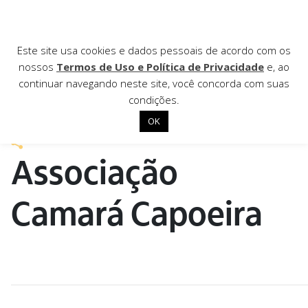
AGÊNCIA DE
Este site usa cookies e dados pessoais de acordo com os
nossos
Termos de Uso e Política de Privacidade
e, ao
Notícias
continuar navegando neste site, você concorda com suas
condições.
10 de dezembro de 2021
OK
Início
Associação
Institucional
Nossas ações
Camará Capoeira
Biblioteca
Notícias
Editais
Contato