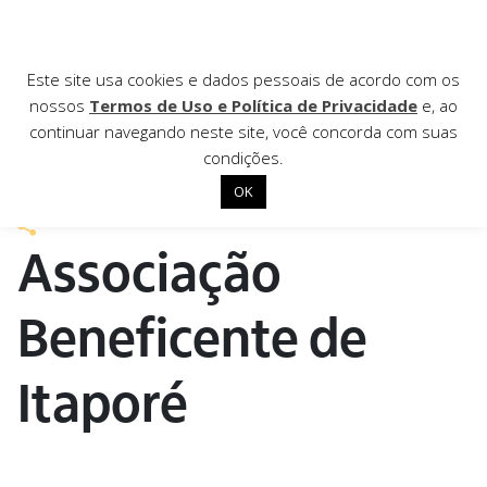
AGÊNCIA DE
Este site usa cookies e dados pessoais de acordo com os
nossos
Termos de Uso e Política de Privacidade
e, ao
Notícias
continuar navegando neste site, você concorda com suas
condições.
10 de dezembro de 2021
OK
Início
Associação
Institucional
Nossas ações
Beneficente de
Biblioteca
Itaporé
Notícias
Editais
Contato