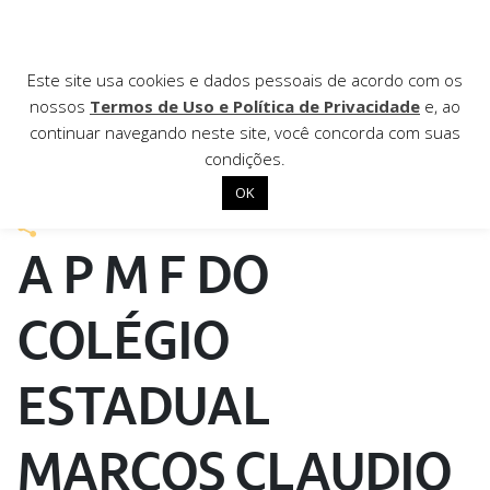
AGÊNCIA DE
Este site usa cookies e dados pessoais de acordo com os
nossos
Termos de Uso e Política de Privacidade
e, ao
Notícias
continuar navegando neste site, você concorda com suas
condições.
3 de novembro de 2021
OK
Início
A P M F DO
Institucional
Nossas ações
COLÉGIO
Biblioteca
ESTADUAL
Notícias
Editais
MARCOS CLAUDIO
Contato