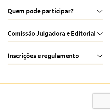
Quem pode participar?
Comissão Julgadora e Editorial
Alto Contraste
Termos de Uso e Política de
Inscrições e regulamento
Privacidade