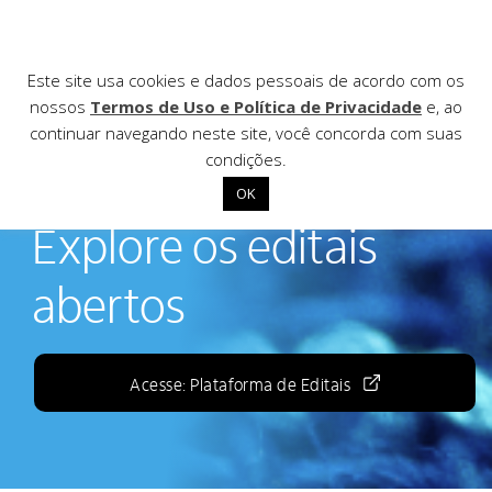
Este site usa cookies e dados pessoais de acordo com os
nossos
Termos de Uso e Política de Privacidade
e, ao
continuar navegando neste site, você concorda com suas
EDITAIS
condições.
OK
Início
Explore os editais
Institucional
abertos
Nossas ações
Biblioteca
Acesse: Plataforma de Editais
Notícias
Editais
Contato