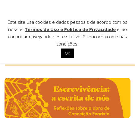
Escrevivência: a
Este site usa cookies e dados pessoais de acordo com os
nossos
Termos de Uso e Política de Privacidade
e, ao
escrita de nós
continuar navegando neste site, você concorda com suas
condições.
OK
Início
Institucional
Nossas ações
Biblioteca
Notícias
Editais
Contato