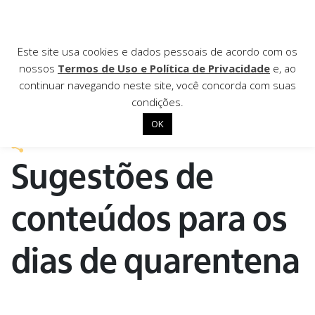
AGÊNCIA DE
Este site usa cookies e dados pessoais de acordo com os
nossos
Termos de Uso e Política de Privacidade
e, ao
Notícias
continuar navegando neste site, você concorda com suas
condições.
6 de maio de 2020
OK
Início
Sugestões de
Institucional
Nossas ações
conteúdos para os
Biblioteca
dias de quarentena
Notícias
Editais
Contato