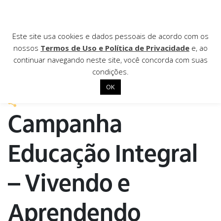
AGÊNCIA DE
Este site usa cookies e dados pessoais de acordo com os
nossos
Termos de Uso e Política de Privacidade
e, ao
Notícias
continuar navegando neste site, você concorda com suas
condições.
6 de maio de 2020
OK
Início
Campanha
Institucional
Nossas ações
Educação Integral
Biblioteca
– Vivendo e
Notícias
Editais
Aprendendo
Contato